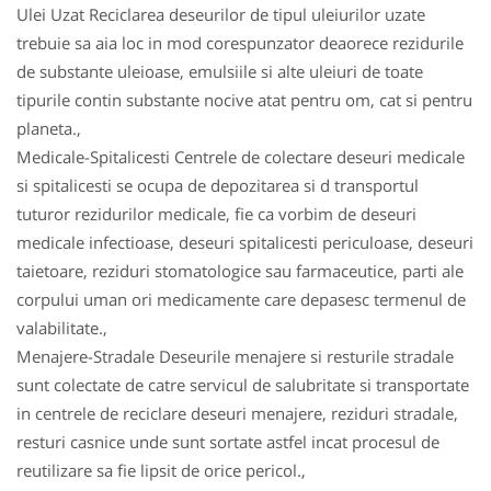
Ulei Uzat Reciclarea deseurilor de tipul uleiurilor uzate
trebuie sa aia loc in mod corespunzator deaorece rezidurile
de substante uleioase, emulsiile si alte uleiuri de toate
tipurile contin substante nocive atat pentru om, cat si pentru
planeta.,
Medicale-Spitalicesti Centrele de colectare deseuri medicale
si spitalicesti se ocupa de depozitarea si d transportul
tuturor rezidurilor medicale, fie ca vorbim de deseuri
medicale infectioase, deseuri spitalicesti periculoase, deseuri
taietoare, reziduri stomatologice sau farmaceutice, parti ale
corpului uman ori medicamente care depasesc termenul de
valabilitate.,
Menajere-Stradale Deseurile menajere si resturile stradale
sunt colectate de catre servicul de salubritate si transportate
in centrele de reciclare deseuri menajere, reziduri stradale,
resturi casnice unde sunt sortate astfel incat procesul de
reutilizare sa fie lipsit de orice pericol.,