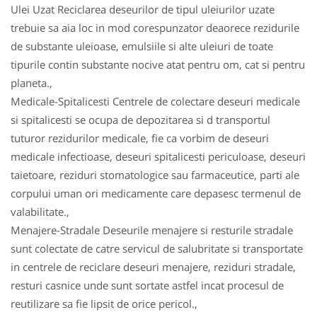
Ulei Uzat Reciclarea deseurilor de tipul uleiurilor uzate
trebuie sa aia loc in mod corespunzator deaorece rezidurile
de substante uleioase, emulsiile si alte uleiuri de toate
tipurile contin substante nocive atat pentru om, cat si pentru
planeta.,
Medicale-Spitalicesti Centrele de colectare deseuri medicale
si spitalicesti se ocupa de depozitarea si d transportul
tuturor rezidurilor medicale, fie ca vorbim de deseuri
medicale infectioase, deseuri spitalicesti periculoase, deseuri
taietoare, reziduri stomatologice sau farmaceutice, parti ale
corpului uman ori medicamente care depasesc termenul de
valabilitate.,
Menajere-Stradale Deseurile menajere si resturile stradale
sunt colectate de catre servicul de salubritate si transportate
in centrele de reciclare deseuri menajere, reziduri stradale,
resturi casnice unde sunt sortate astfel incat procesul de
reutilizare sa fie lipsit de orice pericol.,