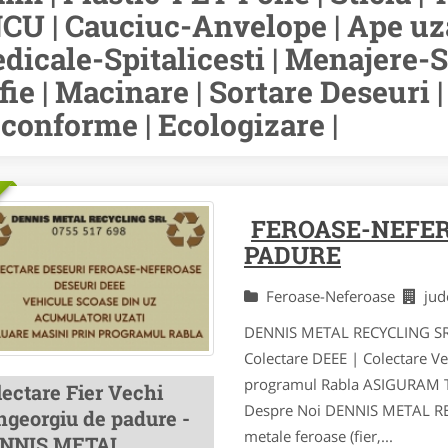
CU | Cauciuc-Anvelope | Ape uzat
dicale-Spitalicesti | Menajere-S
fie | Macinare | Sortare Deseuri 
conforme | Ecologizare |
FEROASE-NEFER
PADURE
Feroase-Neferoase
ju
DENNIS METAL RECYCLING SRLC
Colectare DEEE | Colectare Ve
programul Rabla ASIGURAM 
lectare Fier Vechi
Despre Noi DENNIS METAL RECY
ngeorgiu de padure -
metale feroase (fier,...
NNIS METAL