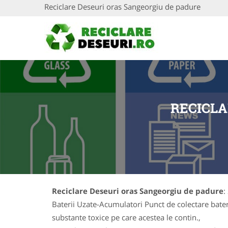
Reciclare Deseuri oras Sangeorgiu de padure
RECICLA
Reciclare Deseuri oras Sangeorgiu de padure
:
Baterii Uzate-Acumulatori Punct de colectare baterii
substante toxice pe care acestea le contin.,