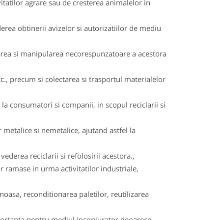
itatilor agrare sau de cresterea animalelor in
rea obtinerii avizelor si autorizatiilor de mediu
rarea si manipularea necorespunzatoare a acestora
c., precum si colectarea si trasportul materialelor
a consumatori si companii, in scopul reciclarii si
 metalice si nemetalice, ajutand astfel la
ederea reciclarii si refolosirii acestora.,
or ramase in urma activitatilor industriale,
oasa, reconditionarea paletilor, reutilizarea
importanta pentru mediul inconjurator deoarece