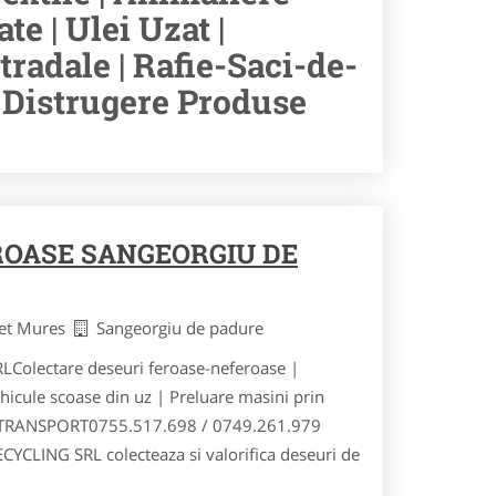
e | Ulei Uzat |
tradale | Rafie-Saci-de-
| Distrugere Produse
OASE SANGEORGIU DE
det Mures
Sangeorgiu de padure
olectare deseuri feroase-neferoase |
hicule scoase din uz | Preluare masini prin
TRANSPORT0755.517.698 / 0749.261.979
CLING SRL colecteaza si valorifica deseuri de