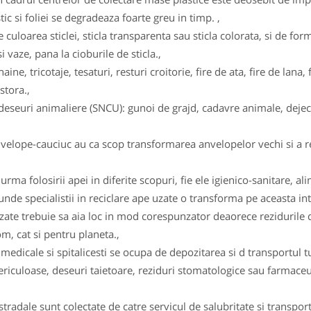
tic si foliei se degradeaza foarte greu in timp. ,
e culoarea sticlei, sticla transparenta sau sticla colorata, si de form
i vaze, pana la cioburile de sticla.,
haine, tricotaje, tesaturi, resturi croitorie, fire de ata, fire de la
stora.,
eseuri animaliere (SNCU): gunoi de grajd, cadavre animale, dejecti
velope-cauciuc au ca scop transformarea anvelopelor vechi si a re
rma folosirii apei in diferite scopuri, fie ele igienico-sanitare, al
 unde specialistii in reciclare ape uzate o transforma pe aceasta intr
uzate trebuie sa aia loc in mod corespunzator deaorece rezidurile d
m, cat si pentru planeta.,
 medicale si spitalicesti se ocupa de depozitarea si d transportul t
 periculoase, deseuri taietoare, reziduri stomatologice sau farmac
tradale sunt colectate de catre servicul de salubritate si transpor