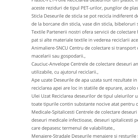
aceste reziduri de tipul PET-urilor, pungilor de plas
Sticla Deseurile de sticla se pot recicla indiferent d
de la borcane din sticla, vase din sticla, bibeloruri s
Textile Partenerii nostri ofera servicii de colectare 
pat si alte materiale textile in vederea reciclarii ace
Animaliere-SNCU Centru de colectare si transport d
macelarii sau gospodarii.,
Cauciuc-Anvelope Centrele de colectare deseuri an
utilizabile, cu ajutorul reciclarii.,
Ape uzate Deseurile de apa uzata sunt rezultate in u
reciclarea apei are loc in statiile de epurare, acolo
Ulei Uzat Reciclarea deseurilor de tipul uleiurilor 
toate tipurile contin substante nocive atat pentru o
Medicale-Spitalicesti Centrele de colectare deseuri
deseuri medicale infectioase, deseuri spitalicesti
care depasesc termenul de valabilitate.,
Menajere-Stradale Deseurile menajere si resturile s