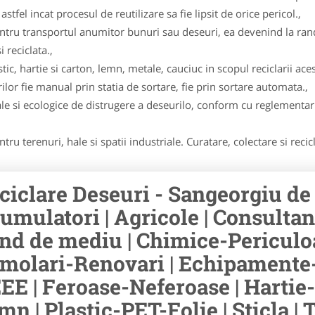
stfel incat procesul de reutilizare sa fie lipsit de orice pericol.,
pentru transportul anumitor bunuri sau deseuri, ea devenind la ran
 reciclata.,
ic, hartie si carton, lemn, metale, cauciuc in scopul reciclarii aces
lor fie manual prin statia de sortare, fie prin sortare automata.,
e si ecologice de distrugere a deseurilo, conform cu reglementari
ru terenuri, hale si spatii industriale. Curatare, colectare si recic
ciclare Deseuri - Sangeorgiu de 
umulatori | Agricole | Consulta
nd de mediu | Chimice-Periculoa
molari-Renovari | Echipamente-
EE | Feroase-Neferoase | Hartie-C
mn | Plastic-PET-Folie | Sticla | 