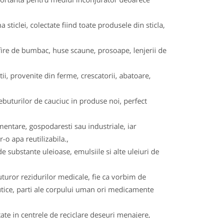
a sticlei, colectate fiind toate produsele din sticla,
na, fire de bumbac, huse scaune, prosoape, lenjerii de
i, provenite din ferme, crescatorii, abatoare,
buturilor de cauciuc in produse noi, perfect
imentare, gospodaresti sau industriale, iar
-o apa reutilizabila.,
e substante uleioase, emulsiile si alte uleiuri de
uturor rezidurilor medicale, fie ca vorbim de
eutice, parti ale corpului uman ori medicamente
tate in centrele de reciclare deseuri menajere,