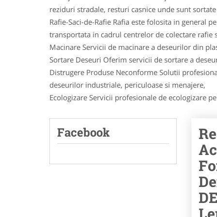
reziduri stradale, resturi casnice unde sunt sortate a
Rafie-Saci-de-Rafie Rafia este folosita in general 
transportata in cadrul centrelor de colectare rafie si
Macinare Servicii de macinare a deseurilor din plast
Sortare Deseuri Oferim servicii de sortare a deseuri
Distrugere Produse Neconforme Solutii profesional
deseurilor industriale, periculoase si menajere,
Ecologizare Servicii profesionale de ecologizare pent
Re
Facebook
Ac
Fo
De
DE
Le