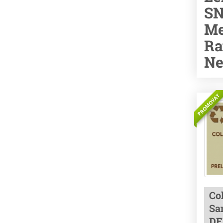
SN
Me
Ra
Ne
PROMOVAT
Co
Sa
DE