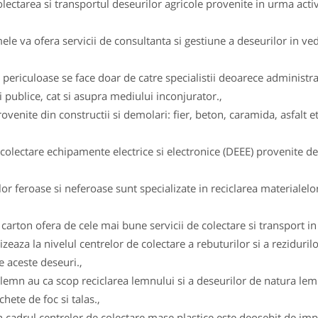
ectarea si transportul deseurilor agricole provenite in urma activ
 va ofera servicii de consultanta si gestiune a deseurilor in vede
 periculoase se face doar de catre specialistii deoarece administ
 publice, cat si asupra mediului inconjurator.,
enite din constructii si demolari: fier, beton, caramida, asfalt et
lectare echipamente electrice si electronice (DEEE) provenite de l
r feroase si neferoase sunt specializate in reciclarea materialelor
arton ofera de cele mai bune servicii de colectare si transport in v
izeaza la nivelul centrelor de colectare a rebuturilor si a reziduril
e aceste deseuri.,
lemn au ca scop reciclarea lemnului si a deseurilor de natura lemn
hete de foc si talas.,
c in cadrul centrelor de colectare mase plastice este deosebit de 