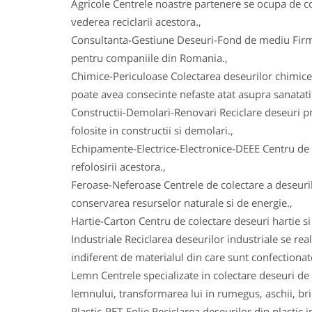
Agricole Centrele noastre partenere se ocupa de col
vederea reciclarii acestora.,
Consultanta-Gestiune Deseuri-Fond de mediu Firmele
pentru companiile din Romania.,
Chimice-Periculoase Colectarea deseurilor chimice
poate avea consecinte nefaste atat asupra sanatatii
Constructii-Demolari-Renovari Reciclare deseuri prov
folosite in constructii si demolari.,
Echipamente-Electrice-Electronice-DEEE Centru de co
refolosirii acestora.,
Feroase-Neferoase Centrele de colectare a deseurilo
conservarea resurselor naturale si de energie.,
Hartie-Carton Centru de colectare deseuri hartie si c
Industriale Reciclarea deseurilor industriale se real
indiferent de materialul din care sunt confectionat
Lemn Centrele specializate in colectare deseuri de 
lemnului, transformarea lui in rumegus, aschii, bric
Plastic-PET-Folie Reciclarea deseurilor din plasti