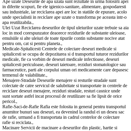
Ape uzate Deseurile de apa uzata sunt rezultate in urma folosirii apei
in diferite scopuri, fie ele igienico-sanitare, alimentare, gospodaresti
sau industriale, iar reciclarea apei are loc in statiile de epurare, acolo
unde specialistii in reciclare ape uzate o transforma pe aceasta intr-o
apa reutilizabila.,
Ulei Uzat Reciclarea deseurilor de tipul uleiurilor uzate trebuie sa aia
loc in mod corespunzator deaorece rezidurile de substante uleioase,
emulsiile si alte uleiuri de toate tipurile contin substante nocive atat
pentru om, cat si pentru planeta.,
Medicale-Spitalicesti Centrele de colectare deseuri medicale si
spitalicesti se ocupa de depozitarea si d transportul tuturor rezidurilor
medicale, fie ca vorbim de deseuri medicale infectioase, deseuri
spitalicesti periculoase, deseuri taietoare, reziduri stomatologice sau
farmaceutice, parti ale corpului uman ori medicamente care depasesc
termenul de valabilitate.,
Menajere-Stradale Deseurile menajere si resturile stradale sunt
colectate de catre servicul de salubritate si transportate in centrele de
reciclare deseuri menajere, reziduri stradale, resturi casnice unde
sunt sortate astfel incat procesul de reutilizare sa fie lipsit de orice
pericol.,
Rafie-Saci-de-Rafie Rafia este folosita in general pentru transportul
anumitor bunuri sau deseuri, ea devenind la randul ei un deseu sac
de rafie, urmand a fi transportata in cadrul centrelor de colectare
rafie si reciclata.,
Macinare Servicii de macinare a deseurilor din plastic, hartie si