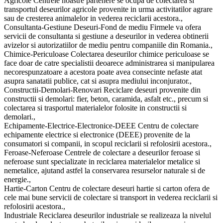
Agricole Centrele noastre partenere se ocupa de colectarea si
transportul deseurilor agricole provenite in urma activitatilor agrare
sau de cresterea animalelor in vederea reciclarii acestora.,
Consultanta-Gestiune Deseuri-Fond de mediu Firmele va ofera
servicii de consultanta si gestiune a deseurilor in vederea obtinerii
avizelor si autorizatiilor de mediu pentru companiile din Romania.,
Chimice-Periculoase Colectarea deseurilor chimice periculoase se
face doar de catre specialistii deoarece administrarea si manipularea
necorespunzatoare a acestora poate avea consecinte nefaste atat
asupra sanatatii publice, cat si asupra mediului inconjurator.,
Constructii-Demolari-Renovari Reciclare deseuri provenite din
constructii si demolari: fier, beton, caramida, asfalt etc., precum si
colectarea si trasportul materialelor folosite in constructii si
demolari.,
Echipamente-Electrice-Electronice-DEEE Centru de colectare
echipamente electrice si electronice (DEEE) provenite de la
consumatori si companii, in scopul reciclarii si refolosirii acestora.,
Feroase-Neferoase Centrele de colectare a deseurilor feroase si
neferoase sunt specializate in reciclarea materialelor metalice si
nemetalice, ajutand astfel la conservarea resurselor naturale si de
energie.,
Hartie-Carton Centru de colectare deseuri hartie si carton ofera de
cele mai bune servicii de colectare si transport in vederea reciclarii si
refolosirii acestora.,
Industriale Reciclarea deseurilor industriale se realizeaza la nivelul