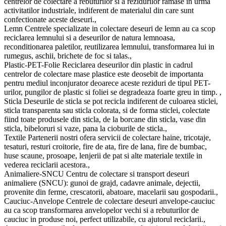
centrelor de colectare a rebuturilor si a rezidurilor ramase in urma
activitatilor industriale, indiferent de materialul din care sunt
confectionate aceste deseuri.,
Lemn Centrele specializate in colectare deseuri de lemn au ca scop
reciclarea lemnului si a deseurilor de natura lemnoasa,
reconditionarea paletilor, reutilizarea lemnului, transformarea lui in
rumegus, aschii, brichete de foc si talas.,
Plastic-PET-Folie Reciclarea deseurilor din plastic in cadrul
centrelor de colectare mase plastice este deosebit de importanta
pentru mediul inconjurator deoarece aceste reziduri de tipul PET-
urilor, pungilor de plastic si foliei se degradeaza foarte greu in timp. ,
Sticla Deseurile de sticla se pot recicla indiferent de culoarea sticlei,
sticla transparenta sau sticla colorata, si de forma sticlei, colectate
fiind toate produsele din sticla, de la borcane din sticla, vase din
sticla, bibeloruri si vaze, pana la cioburile de sticla.,
Textile Partenerii nostri ofera servicii de colectare haine, tricotaje,
tesaturi, resturi croitorie, fire de ata, fire de lana, fire de bumbac,
huse scaune, prosoape, lenjerii de pat si alte materiale textile in
vederea reciclarii acestora.,
Animaliere-SNCU Centru de colectare si transport deseuri
animaliere (SNCU): gunoi de grajd, cadavre animale, dejectii,
provenite din ferme, crescatorii, abatoare, macelarii sau gospodarii.,
Cauciuc-Anvelope Centrele de colectare deseuri anvelope-cauciuc
au ca scop transformarea anvelopelor vechi si a rebuturilor de
cauciuc in produse noi, perfect utilizabile, cu ajutorul reciclarii.,