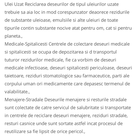
Ulei Uzat Reciclarea deseurilor de tipul uleiurilor uzate
trebuie sa aia loc in mod corespunzator deaorece rezidurile
de substante uleioase, emulsiile si alte uleiuri de toate
tipurile contin substante nocive atat pentru om, cat si pentru
planeta.,
Medicale-Spitalicesti Centrele de colectare deseuri medicale
si spitalicesti se ocupa de depozitarea si d transportul
tuturor rezidurilor medicale, fie ca vorbim de deseuri
medicale infectioase, deseuri spitalicesti periculoase, deseuri
taietoare, reziduri stomatologice sau farmaceutice, parti ale
corpului uman ori medicamente care depasesc termenul de
valabilitate.,
Menajere-Stradale Deseurile menajere si resturile stradale
sunt colectate de catre servicul de salubritate si transportate
in centrele de reciclare deseuri menajere, reziduri stradale,
resturi casnice unde sunt sortate astfel incat procesul de
reutilizare sa fie lipsit de orice pericol.,