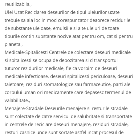
reutilizabila.,
Ulei Uzat Reciclarea deseurilor de tipul uleiurilor uzate
trebuie sa aia loc in mod corespunzator deaorece rezidurile
de substante uleioase, emulsiile si alte uleiuri de toate
tipurile contin substante nocive atat pentru om, cat si pentru
planeta.,
Medicale-Spitalicesti Centrele de colectare deseuri medicale
si spitalicesti se ocupa de depozitarea si d transportul
tuturor rezidurilor medicale, fie ca vorbim de deseuri
medicale infectioase, deseuri spitalicesti periculoase, deseuri
taietoare, reziduri stomatologice sau farmaceutice, parti ale
corpului uman ori medicamente care depasesc termenul de
valabilitate.,
Menajere-Stradale Deseurile menajere si resturile stradale
sunt colectate de catre servicul de salubritate si transportate
in centrele de reciclare deseuri menajere, reziduri stradale,
resturi casnice unde sunt sortate astfel incat procesul de