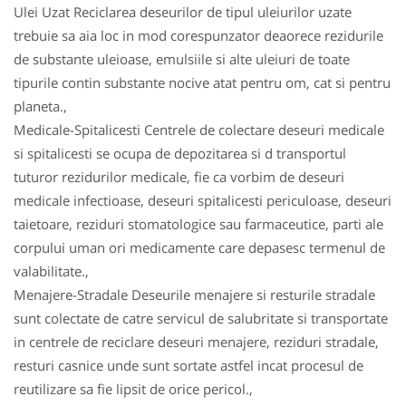
Ulei Uzat Reciclarea deseurilor de tipul uleiurilor uzate
trebuie sa aia loc in mod corespunzator deaorece rezidurile
de substante uleioase, emulsiile si alte uleiuri de toate
tipurile contin substante nocive atat pentru om, cat si pentru
planeta.,
Medicale-Spitalicesti Centrele de colectare deseuri medicale
si spitalicesti se ocupa de depozitarea si d transportul
tuturor rezidurilor medicale, fie ca vorbim de deseuri
medicale infectioase, deseuri spitalicesti periculoase, deseuri
taietoare, reziduri stomatologice sau farmaceutice, parti ale
corpului uman ori medicamente care depasesc termenul de
valabilitate.,
Menajere-Stradale Deseurile menajere si resturile stradale
sunt colectate de catre servicul de salubritate si transportate
in centrele de reciclare deseuri menajere, reziduri stradale,
resturi casnice unde sunt sortate astfel incat procesul de
reutilizare sa fie lipsit de orice pericol.,