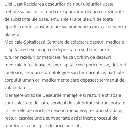
Ulei Uzat Reciclarea deseurilor de tipul uleiurilor uzate
trebuie sa aia loc in mod corespunzator deaorece rezidurile
de substante uleioase, emulsiile si alte uleiuri de toate
tipurile contin substante nocive atat pentru om, cat si pentru
planeta.,
Medicale-Spitalicesti Centrele de colectare deseuri medicale
si spitalicesti se ocupa de depozitarea si d transportul
tuturor rezidurilor medicale, fie ca vorbim de deseuri
medicale infectioase, deseuri spitalicesti periculoase, deseuri
taietoare, reziduri stomatologice sau farmaceutice, parti ale
corpului uman ori medicamente care depasesc termenul de
valabilitate.,
Menajere-Stradale Deseurile menajere si resturile stradale
sunt colectate de catre servicul de salubritate si transportate
in centrele de reciclare deseuri menajere, reziduri stradale,
resturi casnice unde sunt sortate astfel incat procesul de
reutilizare sa fie lipsit de orice pericol.,