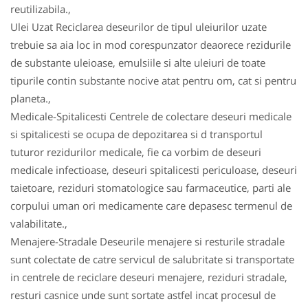
reutilizabila.,
Ulei Uzat Reciclarea deseurilor de tipul uleiurilor uzate
trebuie sa aia loc in mod corespunzator deaorece rezidurile
de substante uleioase, emulsiile si alte uleiuri de toate
tipurile contin substante nocive atat pentru om, cat si pentru
planeta.,
Medicale-Spitalicesti Centrele de colectare deseuri medicale
si spitalicesti se ocupa de depozitarea si d transportul
tuturor rezidurilor medicale, fie ca vorbim de deseuri
medicale infectioase, deseuri spitalicesti periculoase, deseuri
taietoare, reziduri stomatologice sau farmaceutice, parti ale
corpului uman ori medicamente care depasesc termenul de
valabilitate.,
Menajere-Stradale Deseurile menajere si resturile stradale
sunt colectate de catre servicul de salubritate si transportate
in centrele de reciclare deseuri menajere, reziduri stradale,
resturi casnice unde sunt sortate astfel incat procesul de