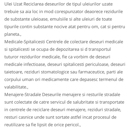
Ulei Uzat Reciclarea deseurilor de tipul uleiurilor uzate
trebuie sa aia loc in mod corespunzator deaorece rezidurile
de substante uleioase, emulsiile si alte uleiuri de toate
tipurile contin substante nocive atat pentru om, cat si pentru
planeta.,
Medicale-Spitalicesti Centrele de colectare deseuri medicale
si spitalicesti se ocupa de depozitarea si d transportul
tuturor rezidurilor medicale, fie ca vorbim de deseuri
medicale infectioase, deseuri spitalicesti periculoase, deseuri
taietoare, reziduri stomatologice sau farmaceutice, parti ale
corpului uman ori medicamente care depasesc termenul de
valabilitate.,
Menajere-Stradale Deseurile menajere si resturile stradale
sunt colectate de catre servicul de salubritate si transportate
in centrele de reciclare deseuri menajere, reziduri stradale,
resturi casnice unde sunt sortate astfel incat procesul de
reutilizare sa fie lipsit de orice pericol.,