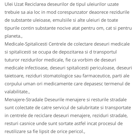
Ulei Uzat Reciclarea deseurilor de tipul uleiurilor uzate
trebuie sa aia loc in mod corespunzator deaorece rezidurile
de substante uleioase, emulsiile si alte uleiuri de toate
tipurile contin substante nocive atat pentru om, cat si pentru
planeta.,
Medicale-Spitalicesti Centrele de colectare deseuri medicale
si spitalicesti se ocupa de depozitarea si d transportul
tuturor rezidurilor medicale, fie ca vorbim de deseuri
medicale infectioase, deseuri spitalicesti periculoase, deseuri
taietoare, reziduri stomatologice sau farmaceutice, parti ale
corpului uman ori medicamente care depasesc termenul de
valabilitate.,
Menajere-Stradale Deseurile menajere si resturile stradale
sunt colectate de catre servicul de salubritate si transportate
in centrele de reciclare deseuri menajere, reziduri stradale,
resturi casnice unde sunt sortate astfel incat procesul de
reutilizare sa fie lipsit de orice pericol.,