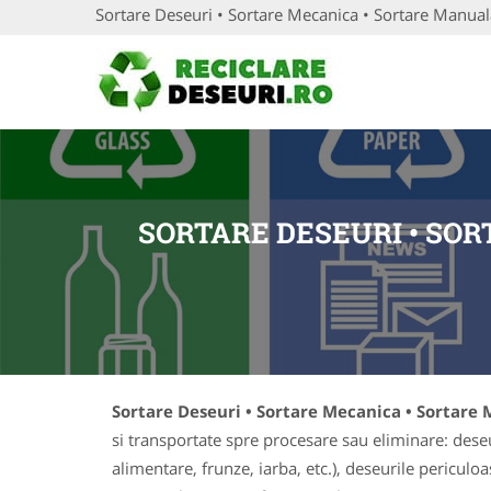
Sortare Deseuri • Sortare Mecanica • Sortare Manual
SORTARE DESEURI • SO
Sortare Deseuri • Sortare Mecanica • Sortare
si transportate spre procesare sau eliminare: deseuri
alimentare, frunze, iarba, etc.), deseurile periculo