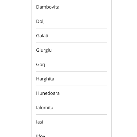
Dambovita
Dolj
Galati
Giurgiu
Gorj
Harghita
Hunedoara
Ialomita
Iasi
Ilfov