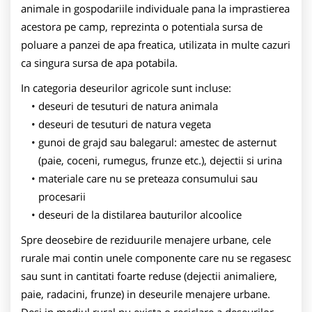
animale in gospodariile individuale pana la imprastierea
acestora pe camp, reprezinta o potentiala sursa de
poluare a panzei de apa freatica, utilizata in multe cazuri
ca singura sursa de apa potabila.
In categoria deseurilor agricole sunt incluse:
deseuri de tesuturi de natura animala
deseuri de tesuturi de natura vegeta
gunoi de grajd sau balegarul: amestec de asternut
(paie, coceni, rumegus, frunze etc.), dejectii si urina
materiale care nu se preteaza consumului sau
procesarii
deseuri de la distilarea bauturilor alcoolice
Spre deosebire de reziduurile menajere urbane, cele
rurale mai contin unele componente care nu se regasesc
sau sunt in cantitati foarte reduse (dejectii animaliere,
paie, radacini, frunze) in deseurile menajere urbane.
Desi in mediul rural nu exista o reciclare a deseurilor