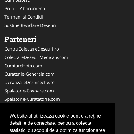
Preturi Abonamente
Termeni si Conditii
Sustine Reciclare Deseuri
Parteneri
CentruColectareDeseuri.ro
ColectareDeseuriMedicale.com
CuratareHota.com
Curatenie-Generala.com
DeratizareDezinsectie.ro
Spalatorie-Covoare.com
Spalatorie-Curatatorie.com
Spalatorie-Curatatorie.ro
FirmaDeratizare.ro
Website-ul utilizeaza cookie pentru a reţine
detaliile de conectare, pentru a colecta
Service-Reparatii.com
statistici cu scopul de a optimiza functionarea
Servicii-DDD.com