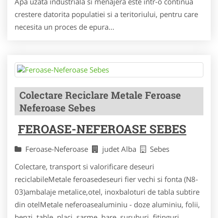
Apa uzata industriala si menajera este intr-o continua
crestere datorita populatiei si a teritoriului, pentru care
necesita un proces de epura...
Colectare Reciclare Metale Feroase
Neferoase Sebes
FEROASE-NEFEROASE SEBES
Feroase-Neferoase
judet Alba
Sebes
Colectare, transport si valorificare deseuri
reciclabileMetale feroasedeseuri fier vechi si fonta (N8-
03)ambalaje metalice,otel, inoxbaloturi de tabla subtire
din otelMetale neferoasealuminiu - doze aluminiu, folii,
benzi, table, placi, sarme, bare, suruburi, fitinguri,