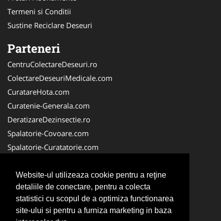
Termeni si Conditii
Sustine Reciclare Deseuri
Parteneri
CentruColectareDeseuri.ro
ColectareDeseuriMedicale.com
CuratareHota.com
Curatenie-Generala.com
DeratizareDezinsectie.ro
Spalatorie-Covoare.com
Spalatorie-Curatatorie.com
Spalatorie-Curatatorie.ro
FirmaDeratizare.ro
Website-ul utilizeaza cookie pentru a reţine
detaliile de conectare, pentru a colecta
Service-Reparatii.com
statistici cu scopul de a optimiza functionarea
Servicii-DDD.com
site-ului si pentru a furniza marketing in baza
ServiciiAlpinism.ro