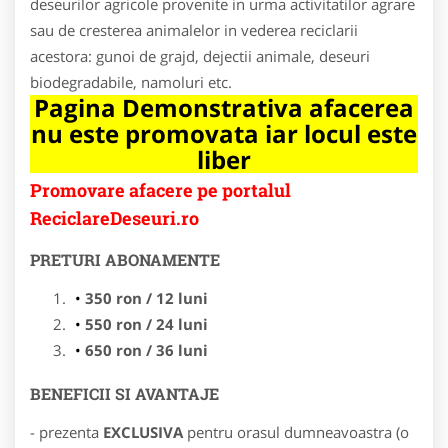
deseurilor agricole provenite in urma activitatilor agrare
sau de cresterea animalelor in vederea reciclarii
acestora: gunoi de grajd, dejectii animale, deseuri
biodegradabile, namoluri etc.
Pagina Demonstrativa afacerea
nu este promovata iar locul este
liber
Promovare afacere pe portalul
ReciclareDeseuri.ro
PRETURI ABONAMENTE
350 ron / 12 luni
550 ron / 24 luni
650 ron / 36 luni
BENEFICII SI AVANTAJE
- prezenta
EXCLUSIVA
pentru orasul dumneavoastra (o