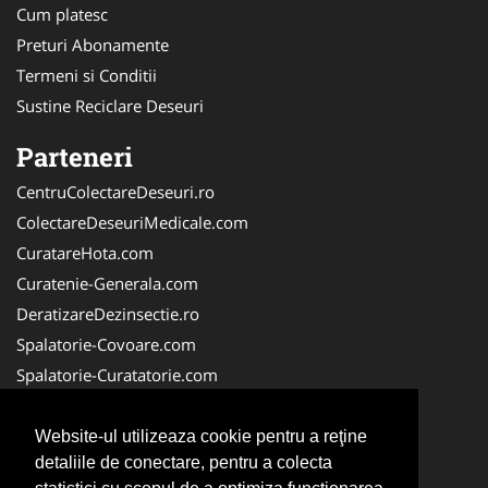
Cum platesc
Preturi Abonamente
Termeni si Conditii
Sustine Reciclare Deseuri
Parteneri
CentruColectareDeseuri.ro
ColectareDeseuriMedicale.com
CuratareHota.com
Curatenie-Generala.com
DeratizareDezinsectie.ro
Spalatorie-Covoare.com
Spalatorie-Curatatorie.com
Spalatorie-Curatatorie.ro
FirmaDeratizare.ro
Website-ul utilizeaza cookie pentru a reţine
detaliile de conectare, pentru a colecta
Service-Reparatii.com