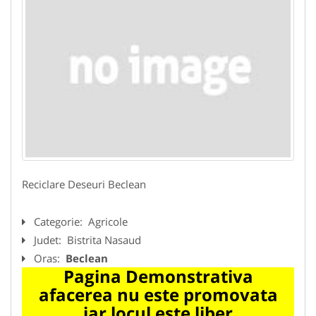
Reciclare Deseuri Beclean
Categorie:
Agricole
Judet:
Bistrita Nasaud
Oras:
Beclean
Pagina Demonstrativa
afacerea nu este promovata
iar locul este liber