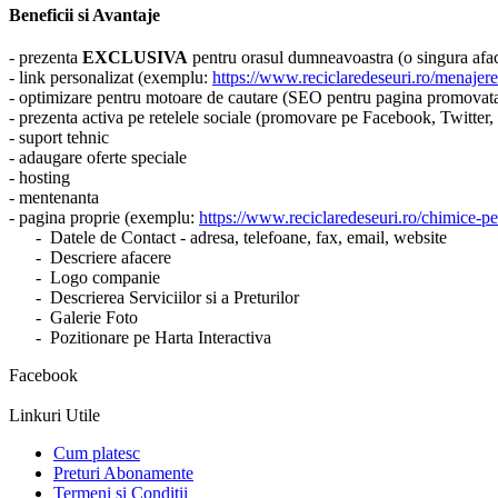
Beneficii si Avantaje
- prezenta
EXCLUSIVA
pentru orasul dumneavoastra (o singura aface
- link personalizat (exemplu:
https://www.reciclaredeseuri.ro/menajere-
- optimizare pentru motoare de cautare (SEO pentru pagina promovat
- prezenta activa pe retelele sociale (promovare pe Facebook, Twitter
- suport tehnic
- adaugare oferte speciale
- hosting
- mentenanta
- pagina proprie (exemplu:
https://www.reciclaredeseuri.ro/chimice-pe
- Datele de Contact - adresa, telefoane, fax, email, website
- Descriere afacere
- Logo companie
- Descrierea Serviciilor si a Preturilor
- Galerie Foto
- Pozitionare pe Harta Interactiva
Facebook
Linkuri Utile
Cum platesc
Preturi Abonamente
Termeni si Conditii