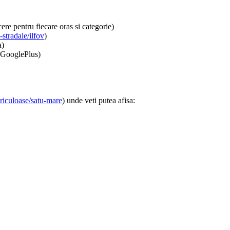
re pentru fiecare oras si categorie)
stradale/ilfov
)
a)
, GooglePlus)
riculoase/satu-mare
) unde veti putea afisa: