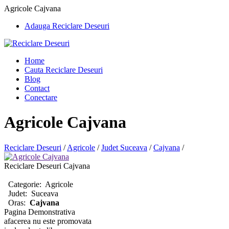
Agricole Cajvana
Adauga Reciclare Deseuri
Home
Cauta Reciclare Deseuri
Blog
Contact
Conectare
Agricole Cajvana
Reciclare Deseuri
/
Agricole
/
Judet Suceava
/
Cajvana
/
Reciclare Deseuri Cajvana
Categorie:
Agricole
Judet:
Suceava
Oras:
Cajvana
Pagina Demonstrativa
afacerea nu este promovata