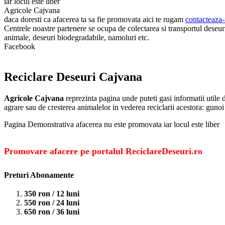
iar locul este liber
Agricole Cajvana
daca doresti ca afacerea ta sa fie promovata aici te rugam
contacteaza-
Centrele noastre partenere se ocupa de colectarea si transportul deseuril
animale, deseuri biodegradabile, namoluri etc.
Facebook
Reciclare Deseuri Cajvana
Agricole Cajvana
reprezinta pagina unde puteti gasi informatii utile
agrare sau de cresterea animalelor in vederea reciclarii acestora: gunoi
Pagina Demonstrativa afacerea nu este promovata iar locul este liber
Promovare afacere pe portalul ReciclareDeseuri.ro
Preturi Abonamente
350 ron / 12 luni
550 ron / 24 luni
650 ron / 36 luni