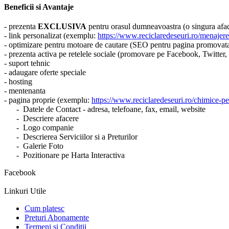
Beneficii si Avantaje
- prezenta
EXCLUSIVA
pentru orasul dumneavoastra (o singura aface
- link personalizat (exemplu:
https://www.reciclaredeseuri.ro/menajere-
- optimizare pentru motoare de cautare (SEO pentru pagina promovat
- prezenta activa pe retelele sociale (promovare pe Facebook, Twitter
- suport tehnic
- adaugare oferte speciale
- hosting
- mentenanta
- pagina proprie (exemplu:
https://www.reciclaredeseuri.ro/chimice-pe
- Datele de Contact - adresa, telefoane, fax, email, website
- Descriere afacere
- Logo companie
- Descrierea Serviciilor si a Preturilor
- Galerie Foto
- Pozitionare pe Harta Interactiva
Facebook
Linkuri Utile
Cum platesc
Preturi Abonamente
Termeni si Conditii