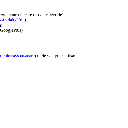
re pentru fiecare oras si categorie)
stradale/ilfov
)
a)
, GooglePlus)
riculoase/satu-mare
) unde veti putea afisa: