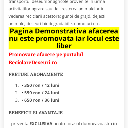
transportul deseurilor agricole provenite in urma
activitatilor agrare sau de cresterea animalelor in
vederea reciclarii acestora: gunoi de grajd, dejectii
animale, deseuri biodegradabile, namoluri etc.
Pagina Demonstrativa afacerea
nu este promovata iar locul este
liber
Promovare afacere pe portalul
ReciclareDeseuri.ro
PRETURI ABONAMENTE
350 ron / 12 luni
550 ron / 24 luni
650 ron / 36 luni
BENEFICII SI AVANTAJE
- prezenta
EXCLUSIVA
pentru orasul dumneavoastra (o