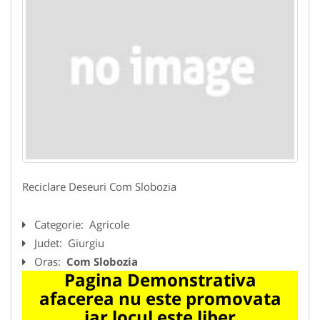
Reciclare Deseuri Com Slobozia
Categorie:
Agricole
Judet:
Giurgiu
Oras:
Com Slobozia
Pagina Demonstrativa
afacerea nu este promovata
iar locul este liber