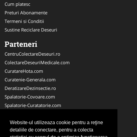
Cum platesc
Preturi Abonamente
Termeni si Conditii
Sustine Reciclare Deseuri
Parteneri
CentruColectareDeseuri.ro
ColectareDeseuriMedicale.com
CuratareHota.com
Curatenie-Generala.com
DeratizareDezinsectie.ro
Spalatorie-Covoare.com
Spalatorie-Curatatorie.com
Spalatorie-Curatatorie.ro
FirmaDeratizare.ro
Website-ul utilizeaza cookie pentru a reţine
detaliile de conectare, pentru a colecta
Service-Reparatii.com