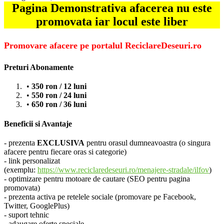
Pagina Demonstrativa afacerea nu este
promovata iar locul este liber
Promovare afacere pe portalul ReciclareDeseuri.ro
Preturi Abonamente
350 ron / 12 luni
550 ron / 24 luni
650 ron / 36 luni
Beneficii si Avantaje
- prezenta
EXCLUSIVA
pentru orasul dumneavoastra (o singura
afacere pentru fiecare oras si categorie)
- link personalizat
(exemplu:
https://www.reciclaredeseuri.ro/menajere-stradale/ilfov
)
- optimizare pentru motoare de cautare (SEO pentru pagina
promovata)
- prezenta activa pe retelele sociale (promovare pe Facebook,
Twitter, GooglePlus)
- suport tehnic
- adaugare oferte speciale