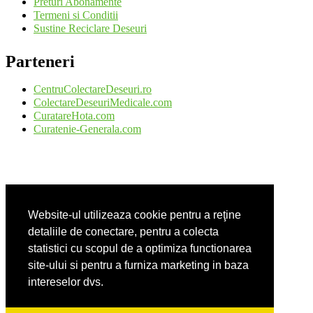
Preturi Abonamente
Termeni si Conditii
Sustine Reciclare Deseuri
Parteneri
CentruColectareDeseuri.ro
ColectareDeseuriMedicale.com
CuratareHota.com
Curatenie-Generala.com
DeratizareDezinsectie.ro
Spalatorie-Covoare.com
Website-ul utilizeaza cookie pentru a reţine
Spalatorie-Curatatorie.com
Spalatorie-Curatatorie.ro
detaliile de conectare, pentru a colecta
statistici cu scopul de a optimiza functionarea
site-ului si pentru a furniza marketing in baza
intereselor dvs.
FirmaDeratizare.ro
Service-Reparatii.com