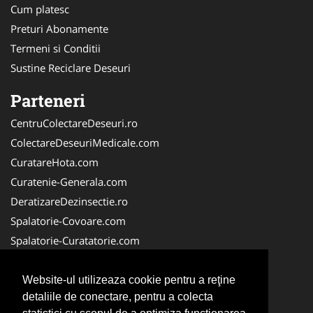
Cum platesc
Preturi Abonamente
Termeni si Conditii
Sustine Reciclare Deseuri
Parteneri
CentruColectareDeseuri.ro
ColectareDeseuriMedicale.com
CuratareHota.com
Curatenie-Generala.com
DeratizareDezinsectie.ro
Spalatorie-Covoare.com
Spalatorie-Curatatorie.com
Spalatorie-Curatatorie.ro
FirmaDeratizare.ro
Website-ul utilizeaza cookie pentru a reţine
detaliile de conectare, pentru a colecta
Service-Reparatii.com