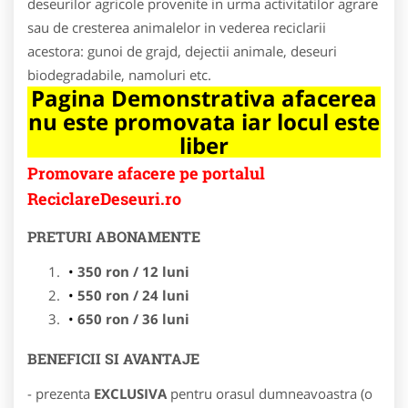
deseurilor agricole provenite in urma activitatilor agrare
sau de cresterea animalelor in vederea reciclarii
acestora: gunoi de grajd, dejectii animale, deseuri
biodegradabile, namoluri etc.
Pagina Demonstrativa afacerea
nu este promovata iar locul este
liber
Promovare afacere pe portalul
ReciclareDeseuri.ro
PRETURI ABONAMENTE
350 ron / 12 luni
550 ron / 24 luni
650 ron / 36 luni
BENEFICII SI AVANTAJE
- prezenta
EXCLUSIVA
pentru orasul dumneavoastra (o