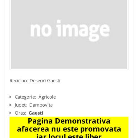
Reciclare Deseuri Gaesti
Categorie:
Agricole
Judet:
Dambovita
Oras:
Gaesti
Pagina Demonstrativa
afacerea nu este promovata
iar locul este liber