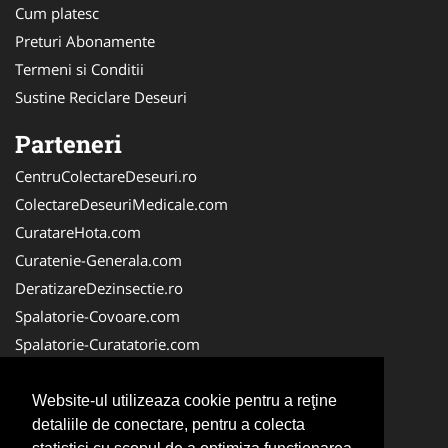
Cum platesc
Preturi Abonamente
Termeni si Conditii
Sustine Reciclare Deseuri
Parteneri
CentruColectareDeseuri.ro
ColectareDeseuriMedicale.com
CuratareHota.com
Curatenie-Generala.com
DeratizareDezinsectie.ro
Spalatorie-Covoare.com
Spalatorie-Curatatorie.com
Spalatorie-Curatatorie.ro
FirmaDeratizare.ro
Website-ul utilizeaza cookie pentru a reţine
detaliile de conectare, pentru a colecta
Service-Reparatii.com