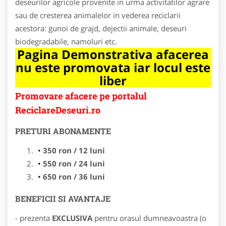
deseurilor agricole provenite in urma activitatilor agrare
sau de cresterea animalelor in vederea reciclarii
acestora: gunoi de grajd, dejectii animale, deseuri
biodegradabile, namoluri etc.
Pagina Demonstrativa afacerea
nu este promovata iar locul este
liber
Promovare afacere pe portalul
ReciclareDeseuri.ro
PRETURI ABONAMENTE
350 ron / 12 luni
550 ron / 24 luni
650 ron / 36 luni
BENEFICII SI AVANTAJE
- prezenta
EXCLUSIVA
pentru orasul dumneavoastra (o