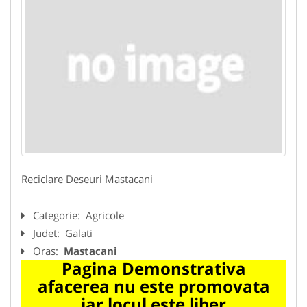
Reciclare Deseuri Mastacani
Categorie:
Agricole
Judet:
Galati
Oras:
Mastacani
Pagina Demonstrativa
afacerea nu este promovata
iar locul este liber