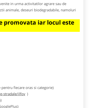
enite in urma activitatilor agrare sau de
ectii animale, deseuri biodegradabile, namoluri
 promovata iar locul este
entru fiecare oras si categorie)
-stradale/ilfov
)
)
 GooglePlus)