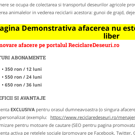
nere se ocupa de colectarea si transportul deseurilor agricole prov
erea animalelor in vederea reciclarii acestora: gunoi de grajd, dej
agina Demonstrativa afacerea nu este
liber
ovare afacere pe portalul ReciclareDeseuri.ro
TURI ABONAMENTE
350 ron / 12 luni
550 ron / 24 luni
650 ron / 36 luni
FICII SI AVANTAJE
zenta
EXCLUSIVA
pentru orasul dumneavoastra (o singura afacere p
k personalizat (exemplu:
https://www.reciclaredeseuri.ro/menajere
imizare pentru motoare de cautare (SEO pentru pagina promovata
zenta activa pe retelele sociale (promovare pe Facebook, Twitter,