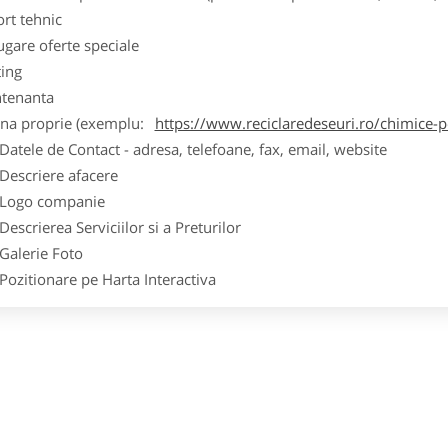
ort tehnic
ugare oferte speciale
ting
tenanta
ina proprie (exemplu:
https://www.reciclaredeseuri.ro/chimice-
ele de Contact - adresa, telefoane, fax, email, website
scriere afacere
go companie
crierea Serviciilor si a Preturilor
lerie Foto
itionare pe Harta Interactiva