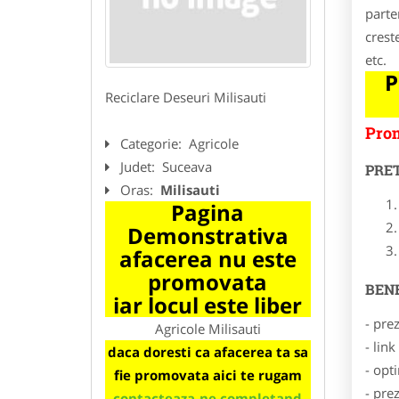
parte
crest
etc.
P
Reciclare Deseuri Milisauti
Prom
Categorie:
Agricole
Judet:
Suceava
PRE
Oras:
Milisauti
Pagina
Demonstrativa
afacerea nu este
promovata
BENE
iar locul este liber
- pre
Agricole Milisauti
- lin
daca doresti ca afacerea ta sa
- opt
fie promovata aici te rugam
- pre
contacteaza-ne completand