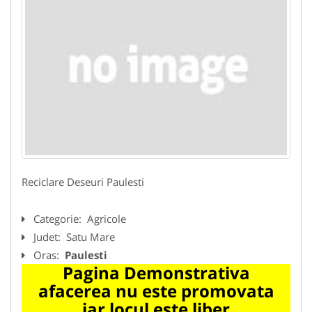
Reciclare Deseuri Paulesti
Categorie:
Agricole
Judet:
Satu Mare
Oras:
Paulesti
Pagina Demonstrativa
afacerea nu este promovata
iar locul este liber