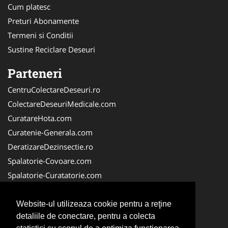
Cum platesc
Preturi Abonamente
Termeni si Conditii
Sustine Reciclare Deseuri
Parteneri
CentruColectareDeseuri.ro
ColectareDeseuriMedicale.com
CuratareHota.com
Curatenie-Generala.com
DeratizareDezinsectie.ro
Spalatorie-Covoare.com
Spalatorie-Curatatorie.com
Spalatorie-Curatatorie.ro
FirmaDeratizare.ro
Website-ul utilizeaza cookie pentru a reţine
detaliile de conectare, pentru a colecta
Service-Reparatii.com