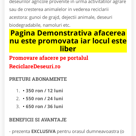
deseurilor agricole provenite in urma activitatilor agrare
sau de cresterea animalelor in vederea reciclarii
acestora: gunoi de grajd, dejectii animale, deseuri
biodegradabile, namoluri etc.
Pagina Demonstrativa afacerea
nu este promovata iar locul este
liber
Promovare afacere pe portalul
ReciclareDeseuri.ro
PRETURI ABONAMENTE
350 ron / 12 luni
550 ron / 24 luni
650 ron / 36 luni
BENEFICII SI AVANTAJE
- prezenta
EXCLUSIVA
pentru orasul dumneavoastra (o