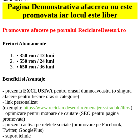
Pagina Demonstrativa afacerea nu este
promovata iar locul este liber
Promovare afacere pe portalul ReciclareDeseuri.ro
Preturi Abonamente
350 ron / 12 luni
550 ron / 24 luni
650 ron / 36 luni
Beneficii si Avantaje
- prezenta
EXCLUSIVA
pentru orasul dumneavoastra (o singura
afacere pentru fiecare oras si categorie)
- link personalizat
(exemplu:
https://www.reciclaredeseuri.ro/menajere-stradale/ilfov
)
- optimizare pentru motoare de cautare (SEO pentru pagina
promovata)
- prezenta activa pe retelele sociale (promovare pe Facebook,
Twitter, GooglePlus)
- suport tehnic