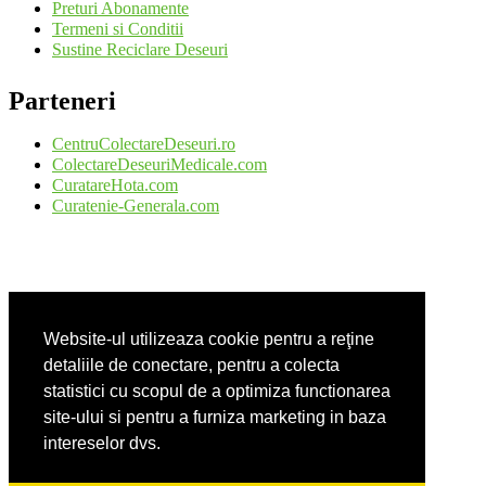
Preturi Abonamente
Termeni si Conditii
Sustine Reciclare Deseuri
Parteneri
CentruColectareDeseuri.ro
ColectareDeseuriMedicale.com
CuratareHota.com
Curatenie-Generala.com
DeratizareDezinsectie.ro
Spalatorie-Covoare.com
Website-ul utilizeaza cookie pentru a reţine
Spalatorie-Curatatorie.com
Spalatorie-Curatatorie.ro
detaliile de conectare, pentru a colecta
statistici cu scopul de a optimiza functionarea
site-ului si pentru a furniza marketing in baza
intereselor dvs.
FirmaDeratizare.ro
Service-Reparatii.com