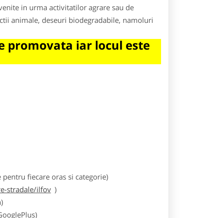
enite in urma activitatilor agrare sau de
ectii animale, deseuri biodegradabile, namoluri
 promovata iar locul este
entru fiecare oras si categorie)
-stradale/ilfov
)
)
 GooglePlus)