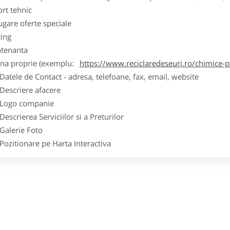
ort tehnic
ugare oferte speciale
ting
tenanta
ina proprie (exemplu:
https://www.reciclaredeseuri.ro/chimice-
ele de Contact - adresa, telefoane, fax, email, website
scriere afacere
go companie
crierea Serviciilor si a Preturilor
lerie Foto
itionare pe Harta Interactiva