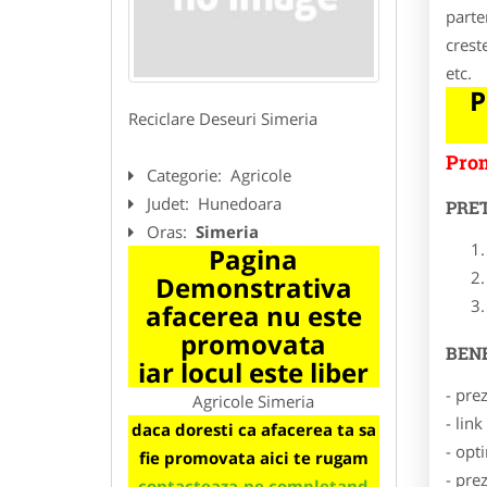
parte
crest
etc.
P
Reciclare Deseuri Simeria
Prom
Categorie:
Agricole
Judet:
Hunedoara
PRE
Oras:
Simeria
Pagina
Demonstrativa
afacerea nu este
promovata
BENE
iar locul este liber
- pre
Agricole Simeria
- lin
daca doresti ca afacerea ta sa
- opt
fie promovata aici te rugam
- pre
contacteaza-ne completand