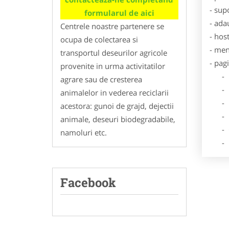
- sup
formularul de aici
- ada
Centrele noastre partenere se
- hos
ocupa de colectarea si
- men
transportul deseurilor agricole
- pag
provenite in urma activitatilor
- Dat
agrare sau de cresterea
- De
animalelor in vederea reciclarii
- Lo
acestora: gunoi de grajd, dejectii
- Des
animale, deseuri biodegradabile,
- Ga
namoluri etc.
- Poz
Facebook