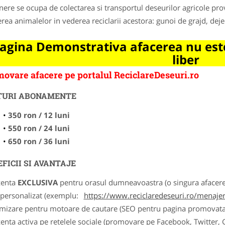
nere se ocupa de colectarea si transportul deseurilor agricole prov
erea animalelor in vederea reciclarii acestora: gunoi de grajd, dej
agina Demonstrativa afacerea nu este
liber
ovare afacere pe portalul ReciclareDeseuri.ro
TURI ABONAMENTE
350 ron / 12 luni
550 ron / 24 luni
650 ron / 36 luni
FICII SI AVANTAJE
zenta
EXCLUSIVA
pentru orasul dumneavoastra (o singura afacere p
k personalizat (exemplu:
https://www.reciclaredeseuri.ro/menajere
imizare pentru motoare de cautare (SEO pentru pagina promovata
zenta activa pe retelele sociale (promovare pe Facebook, Twitter,