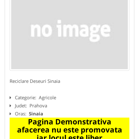
Reciclare Deseuri Sinaia
Categorie:
Agricole
Judet:
Prahova
Oras:
Sinaia
Pagina Demonstrativa
afacerea nu este promovata
iar locul este liber