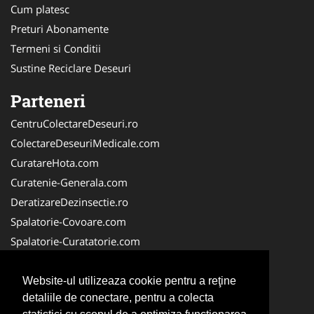
Cum platesc
Preturi Abonamente
Termeni si Conditii
Sustine Reciclare Deseuri
Parteneri
CentruColectareDeseuri.ro
ColectareDeseuriMedicale.com
CuratareHota.com
Curatenie-Generala.com
DeratizareDezinsectie.ro
Spalatorie-Covoare.com
Spalatorie-Curatatorie.com
Spalatorie-Curatatorie.ro
FirmaDeratizare.ro
Website-ul utilizeaza cookie pentru a reţine
detaliile de conectare, pentru a colecta
Service-Reparatii.com