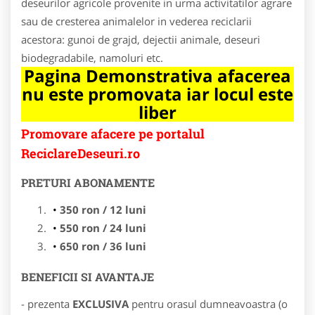
deseurilor agricole provenite in urma activitatilor agrare
sau de cresterea animalelor in vederea reciclarii
acestora: gunoi de grajd, dejectii animale, deseuri
biodegradabile, namoluri etc.
Pagina Demonstrativa afacerea
nu este promovata iar locul este
liber
Promovare afacere pe portalul
ReciclareDeseuri.ro
PRETURI ABONAMENTE
350 ron / 12 luni
550 ron / 24 luni
650 ron / 36 luni
BENEFICII SI AVANTAJE
- prezenta
EXCLUSIVA
pentru orasul dumneavoastra (o