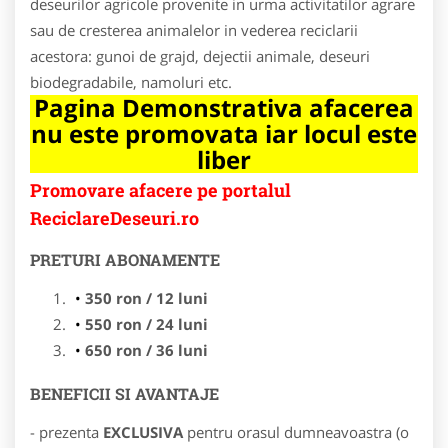
deseurilor agricole provenite in urma activitatilor agrare
sau de cresterea animalelor in vederea reciclarii
acestora: gunoi de grajd, dejectii animale, deseuri
biodegradabile, namoluri etc.
Pagina Demonstrativa afacerea
nu este promovata iar locul este
liber
Promovare afacere pe portalul
ReciclareDeseuri.ro
PRETURI ABONAMENTE
350 ron / 12 luni
550 ron / 24 luni
650 ron / 36 luni
BENEFICII SI AVANTAJE
- prezenta
EXCLUSIVA
pentru orasul dumneavoastra (o