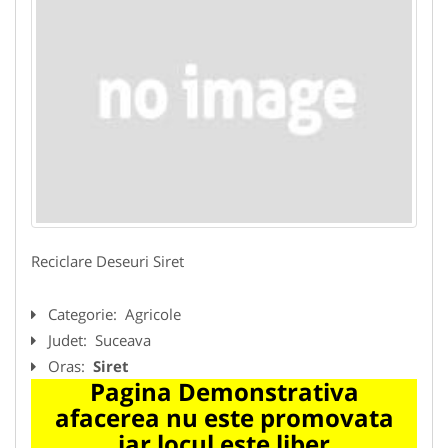
Reciclare Deseuri Siret
Categorie:
Agricole
Judet:
Suceava
Oras:
Siret
Pagina Demonstrativa
afacerea nu este promovata
iar locul este liber