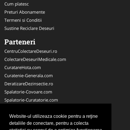
Cum platesc
Preturi Abonamente
Termeni si Conditii
Sustine Reciclare Deseuri
Parteneri
CentruColectareDeseuri.ro
ColectareDeseuriMedicale.com
CuratareHota.com
Curatenie-Generala.com
DeratizareDezinsectie.ro
Spalatorie-Covoare.com
Spalatorie-Curatatorie.com
Spalatorie-Curatatorie.ro
FirmaDeratizare.ro
Website-ul utilizeaza cookie pentru a reţine
detaliile de conectare, pentru a colecta
Service-Reparatii.com