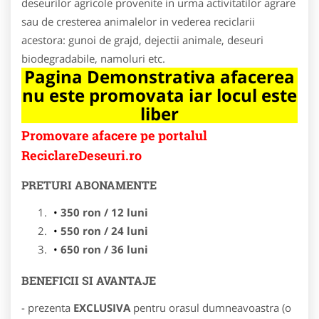
deseurilor agricole provenite in urma activitatilor agrare
sau de cresterea animalelor in vederea reciclarii
acestora: gunoi de grajd, dejectii animale, deseuri
biodegradabile, namoluri etc.
Pagina Demonstrativa afacerea
nu este promovata iar locul este
liber
Promovare afacere pe portalul
ReciclareDeseuri.ro
PRETURI ABONAMENTE
350 ron / 12 luni
550 ron / 24 luni
650 ron / 36 luni
BENEFICII SI AVANTAJE
- prezenta
EXCLUSIVA
pentru orasul dumneavoastra (o