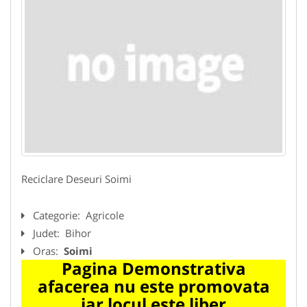
Reciclare Deseuri Soimi
Categorie:
Agricole
Judet:
Bihor
Oras:
Soimi
Pagina Demonstrativa
afacerea nu este promovata
iar locul este liber