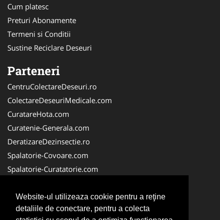
Cum platesc
Preturi Abonamente
Termeni si Conditii
Sustine Reciclare Deseuri
Parteneri
CentruColectareDeseuri.ro
ColectareDeseuriMedicale.com
CuratareHota.com
Curatenie-Generala.com
DeratizareDezinsectie.ro
Spalatorie-Covoare.com
Spalatorie-Curatatorie.com
Spalatorie-Curatatorie.ro
FirmaDeratizare.ro
Website-ul utilizeaza cookie pentru a reţine
detaliile de conectare, pentru a colecta
Service-Reparatii.com