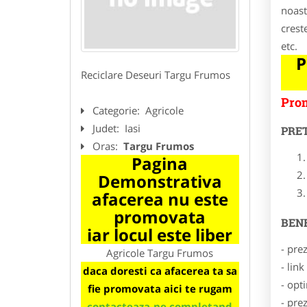
noast
crest
etc.
P
Reciclare Deseuri Targu Frumos
Prom
Categorie:
Agricole
Judet:
Iasi
PRE
Oras:
Targu Frumos
Pagina
Demonstrativa
afacerea nu este
promovata
BENE
iar locul este liber
- pre
Agricole Targu Frumos
- lin
daca doresti ca afacerea ta sa
- opt
fie promovata aici te rugam
- pre
contacteaza-ne completand