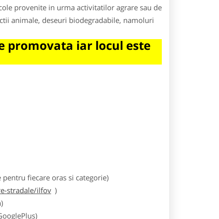
ole provenite in urma activitatilor agrare sau de
ectii animale, deseuri biodegradabile, namoluri
 promovata iar locul este
entru fiecare oras si categorie)
-stradale/ilfov
)
)
 GooglePlus)