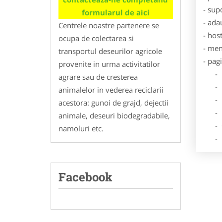
- sup
formularul de aici
- ada
Centrele noastre partenere se
- hos
ocupa de colectarea si
- men
transportul deseurilor agricole
- pag
provenite in urma activitatilor
- Dat
agrare sau de cresterea
- De
animalelor in vederea reciclarii
- Lo
acestora: gunoi de grajd, dejectii
- Des
animale, deseuri biodegradabile,
- Ga
namoluri etc.
- Poz
Facebook