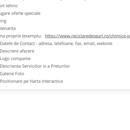
ort tehnic
ugare oferte speciale
ting
tenanta
ina proprie (exemplu:
https://www.reciclaredeseuri.ro/chimice-
ele de Contact - adresa, telefoane, fax, email, website
scriere afacere
go companie
crierea Serviciilor si a Preturilor
lerie Foto
itionare pe Harta Interactiva