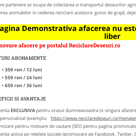
re partenere se ocupa de colectarea si transportul deseurilor agric
erea animalelor in vederea reciclarii acestora: gunoi de grajd, dej
agina Demonstrativa afacerea nu este
liber
ovare afacere pe portalul ReciclareDeseuri.ro
TURI ABONAMENTE
350 ron / 12 luni
550 ron / 24 luni
650 ron / 36 luni
FICII SI AVANTAJE
zenta
EXCLUSIVA
pentru orasul dumneavoastra (o singura afacere p
k personalizat (exemplu:
https://www.reciclaredeseuri.ro/menajere
imizare pentru motoare de cautare (SEO pentru pagina promovata
zenta activa pe retelele sociale (promovare pe Facebook, Twitter,