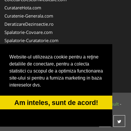
CuratareHota.com
Curatenie-Generala.com
DeratizareDezinsectie.ro
Spalatorie-Covoare.com
Spalatorie-Curatatorie.com
Spalatorie-Curatatorie.ro
FirmaDeratizare.ro
Website-ul utilizeaza cookie pentru a reţine
detaliile de conectare, pentru a colecta
Service-Reparatii.com
statistici cu scopul de a optimiza functionarea
Servicii-DDD.com
site-ului si pentru a furniza marketing in baza
ServiciiAlpinism.ro
intereselor dvs.
Am inteles, sunt de acord!
© 2014-2026 Powered by
VilonMedia
&
Tokaido Consult
-
ANPC
SOL