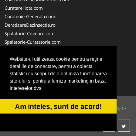
CuratareHota.com
Curatenie-Generala.com
DeratizareDezinsectie.ro
Spalatorie-Covoare.com
Spalatorie-Curatatorie.com
Spalatorie-Curatatorie.ro
FirmaDeratizare.ro
Website-ul utilizeaza cookie pentru a reţine
detaliile de conectare, pentru a colecta
Service-Reparatii.com
statistici cu scopul de a optimiza functionarea
Servicii-DDD.com
site-ului si pentru a furniza marketing in baza
ServiciiAlpinism.ro
intereselor dvs.
Am inteles, sunt de acord!
© 2014-2026 Powered by
VilonMedia
&
Tokaido Consult
-
ANPC
SOL