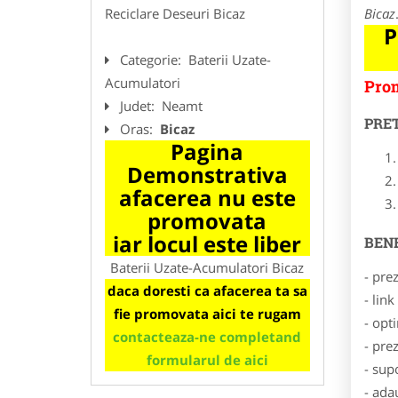
Reciclare Deseuri Bicaz
Bicaz
P
Categorie:
Baterii Uzate-
Acumulatori
Prom
Judet:
Neamt
PRE
Oras:
Bicaz
Pagina
Demonstrativa
afacerea nu este
promovata
iar locul este liber
BENE
Baterii Uzate-Acumulatori Bicaz
- pre
daca doresti ca afacerea ta sa
- lin
fie promovata aici te rugam
- opt
contacteaza-ne completand
- pre
formularul de aici
- sup
- ada