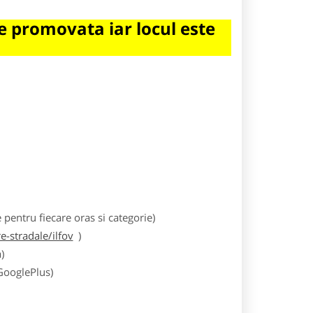
 promovata iar locul este
entru fiecare oras si categorie)
-stradale/ilfov
)
)
 GooglePlus)