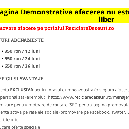
.
agina Demonstrativa afacerea nu este
liber
ovare afacere pe portalul ReciclareDeseuri.ro
TURI ABONAMENTE
350 ron / 12 luni
550 ron / 24 luni
650 ron / 36 luni
FICII SI AVANTAJE
zenta
EXCLUSIVA
pentru orasul dumneavoastra (o singura afacere p
k personalizat (exemplu:
https://www.reciclaredeseuri.ro/menajere
imizare pentru motoare de cautare (SEO pentru pagina promovata
zenta activa pe retelele sociale (promovare pe Facebook, Twitter,
ort tehnic
ugare oferte speciale