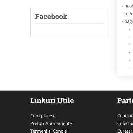
- hos
- men
Facebook
- pag
- Dat
- De
- Lo
- Des
- Ga
- Poz
Linkuri Utile
Part
Cum platesc
CentruC
Preturi Abonamente
Colecta
Termeni si Conditii
Curata