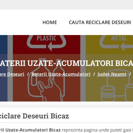
HOME
CAUTA RECICLARE DESEURI
ATERII UZATE-ACUMULATORI BIC
are Deseuri
/
Baterii Uzate-Acumulatori
/
Judet Neamt
/
iclare Deseuri Bicaz
rii Uzate-Acumulatori Bicaz
reprezinta pagina unde puteti gasi 