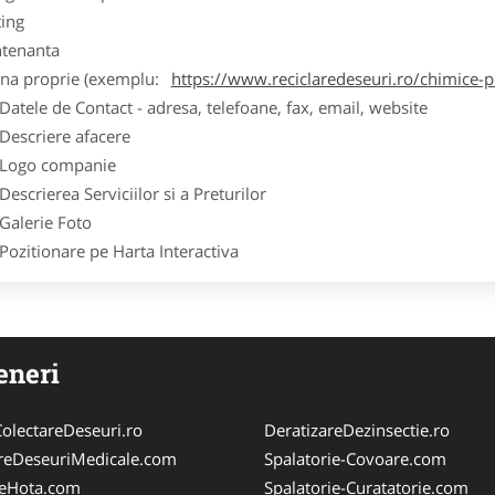
ting
tenanta
ina proprie (exemplu:
https://www.reciclaredeseuri.ro/chimice-
ele de Contact - adresa, telefoane, fax, email, website
scriere afacere
go companie
crierea Serviciilor si a Preturilor
lerie Foto
itionare pe Harta Interactiva
eneri
olectareDeseuri.ro
DeratizareDezinsectie.ro
reDeseuriMedicale.com
Spalatorie-Covoare.com
reHota.com
Spalatorie-Curatatorie.com