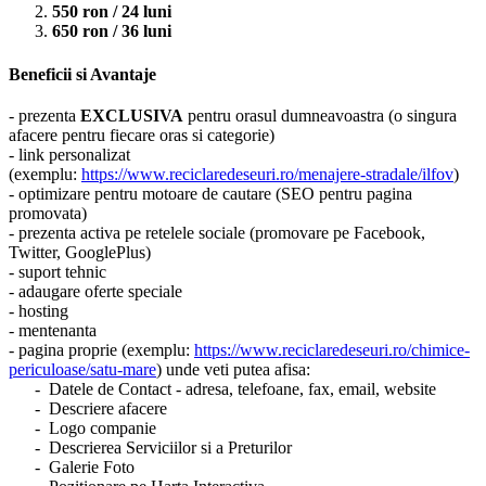
550 ron / 24 luni
650 ron / 36 luni
Beneficii si Avantaje
- prezenta
EXCLUSIVA
pentru orasul dumneavoastra (o singura
afacere pentru fiecare oras si categorie)
- link personalizat
(exemplu:
https://www.reciclaredeseuri.ro/menajere-stradale/ilfov
)
- optimizare pentru motoare de cautare (SEO pentru pagina
promovata)
- prezenta activa pe retelele sociale (promovare pe Facebook,
Twitter, GooglePlus)
- suport tehnic
- adaugare oferte speciale
- hosting
- mentenanta
- pagina proprie (exemplu:
https://www.reciclaredeseuri.ro/chimice-
periculoase/satu-mare
) unde veti putea afisa:
- Datele de Contact - adresa, telefoane, fax, email, website
- Descriere afacere
- Logo companie
- Descrierea Serviciilor si a Preturilor
- Galerie Foto