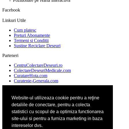
- Pozitionare pe Harta Interactiva
Facebook
Linkuri Utile
Cum platesc
Preturi Abonamente
Termeni si Conditii
Sustine Reciclare Deseuri
Parteneri
CentruColectareDeseuri.ro
ColectareDeseuriMedicale.com
CuratareHota.com
Curatenie-Generala.com
Website-ul utilizeaza cookie pentru a reţine
DeratizareDezinsectie.ro
detaliile de conectare, pentru a colecta
Spalatorie-Covoare.com
Spalatorie-Curatatorie.com
statistici cu scopul de a optimiza functionarea
Spalatorie-Curatatorie.ro
site-ului si pentru a furniza marketing in baza
intereselor dvs.