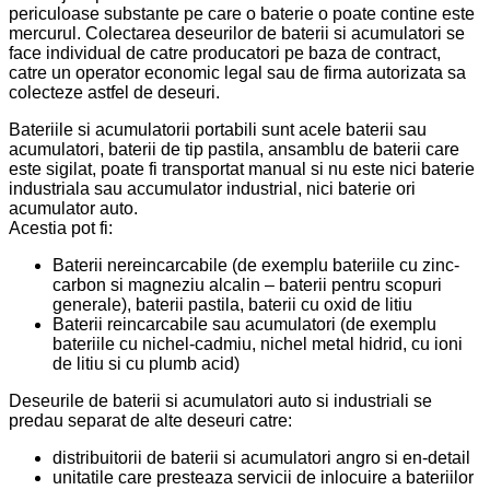
periculoase substante pe care o baterie o poate contine este
mercurul. Colectarea deseurilor de baterii si acumulatori se
face individual de catre producatori pe baza de contract,
catre un operator economic legal sau de firma autorizata sa
colecteze astfel de deseuri.
Bateriile si acumulatorii portabili sunt acele baterii sau
acumulatori, baterii de tip pastila, ansamblu de baterii care
este sigilat, poate fi transportat manual si nu este nici baterie
industriala sau accumulator industrial, nici baterie ori
acumulator auto.
Acestia pot fi:
Baterii nereincarcabile (de exemplu bateriile cu zinc-
carbon si magneziu alcalin – baterii pentru scopuri
generale), baterii pastila, baterii cu oxid de litiu
Baterii reincarcabile sau acumulatori (de exemplu
bateriile cu nichel-cadmiu, nichel metal hidrid, cu ioni
de litiu si cu plumb acid)
Deseurile de baterii si acumulatori auto si industriali se
predau separat de alte deseuri catre:
distribuitorii de baterii si acumulatori angro si en-detail
unitatile care presteaza servicii de inlocuire a bateriilor