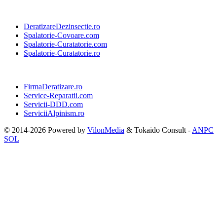
DeratizareDezinsectie.ro
Spalatorie-Covoare.com
Spalatorie-Curatatorie.com
Spalatorie-Curatatorie.ro
FirmaDeratizare.ro
Service-Reparatii.com
Servicii-DDD.com
ServiciiAlpinism.ro
© 2014-2026 Powered by
VilonMedia
&
Tokaido Consult
-
ANPC
SOL