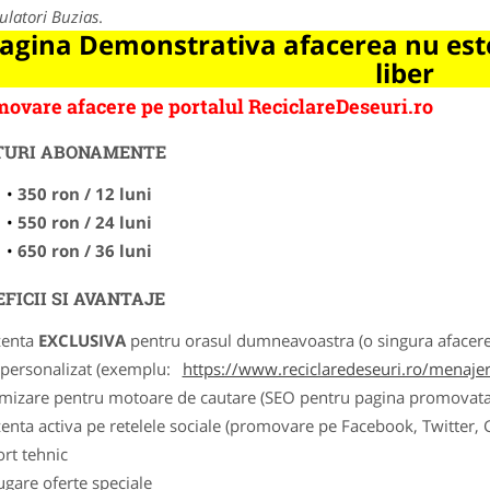
latori Buzias
.
agina Demonstrativa afacerea nu este
liber
ovare afacere pe portalul ReciclareDeseuri.ro
TURI ABONAMENTE
350 ron / 12 luni
550 ron / 24 luni
650 ron / 36 luni
FICII SI AVANTAJE
zenta
EXCLUSIVA
pentru orasul dumneavoastra (o singura afacere p
k personalizat (exemplu:
https://www.reciclaredeseuri.ro/menajere
imizare pentru motoare de cautare (SEO pentru pagina promovata
zenta activa pe retelele sociale (promovare pe Facebook, Twitter,
ort tehnic
ugare oferte speciale