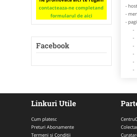
- hos
contacteaza-ne completand
- men
formularul de aici
- pag
- Dat
- De
Facebook
- Lo
- Des
- Ga
- Poz
Linkuri Utile
Part
Cum platesc
CentruC
Preturi Abonamente
Colecta
Termeni si Conditii
Curata