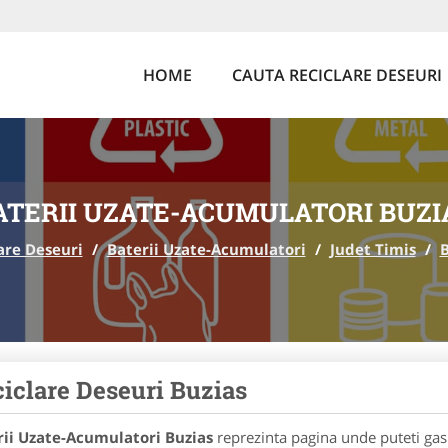
HOME
CAUTA RECICLARE DESEURI
ATERII UZATE-ACUMULATORI BUZI
are Deseuri
/
Baterii Uzate-Acumulatori
/
Judet Timis
/
B
iclare Deseuri Buzias
rii Uzate-Acumulatori Buzias
reprezinta pagina unde puteti gasi