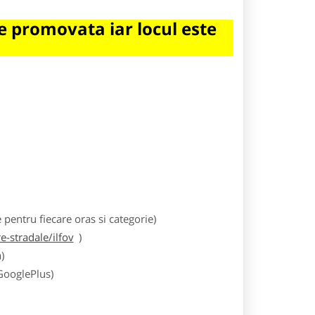
 promovata iar locul este
entru fiecare oras si categorie)
-stradale/ilfov
)
)
 GooglePlus)