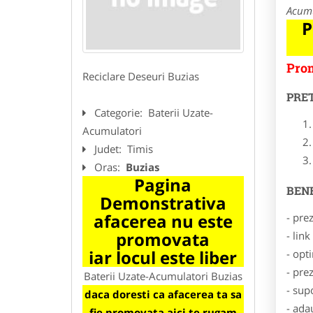
Acumu
P
Prom
Reciclare Deseuri Buzias
PRE
Categorie:
Baterii Uzate-
Acumulatori
Judet:
Timis
Oras:
Buzias
Pagina
BENE
Demonstrativa
afacerea nu este
- pre
promovata
- lin
iar locul este liber
- opt
- pre
Baterii Uzate-Acumulatori Buzias
- sup
daca doresti ca afacerea ta sa
- ada
fie promovata aici te rugam