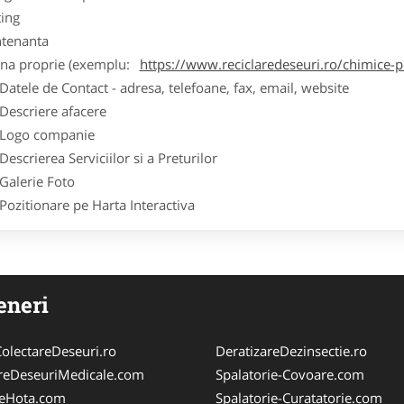
ting
tenanta
ina proprie (exemplu:
https://www.reciclaredeseuri.ro/chimice-
ele de Contact - adresa, telefoane, fax, email, website
scriere afacere
go companie
crierea Serviciilor si a Preturilor
lerie Foto
itionare pe Harta Interactiva
eneri
olectareDeseuri.ro
DeratizareDezinsectie.ro
reDeseuriMedicale.com
Spalatorie-Covoare.com
reHota.com
Spalatorie-Curatatorie.com