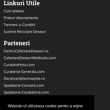
Linkuri Utile
Cum platesc
Preturi Abonamente
Termeni si Conditii
Sustine Reciclare Deseuri
Parteneri
CentruColectareDeseuri.ro
ColectareDeseuriMedicale.com
CuratareHota.com
Curatenie-Generala.com
DeratizareDezinsectie.ro
Spalatorie-Covoare.com
Spalatorie-Curatatorie.com
Spalatorie-Curatatorie.ro
FirmaDeratizare.ro
Website-ul utilizeaza cookie pentru a reţine