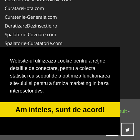
CuratareHota.com
Curatenie-Generala.com
DeratizareDezinsectie.ro
Spalatorie-Covoare.com
Spalatorie-Curatatorie.com
Spalatorie-Curatatorie.ro
FirmaDeratizare.ro
Website-ul utilizeaza cookie pentru a reţine
detaliile de conectare, pentru a colecta
Service-Reparatii.com
statistici cu scopul de a optimiza functionarea
Servicii-DDD.com
site-ului si pentru a furniza marketing in baza
ServiciiAlpinism.ro
intereselor dvs.
Am inteles, sunt de acord!
© 2014-2026 Powered by
VilonMedia
&
Tokaido Consult
-
ANPC
SOL