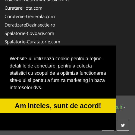
CuratareHota.com
Curatenie-Generala.com
DeratizareDezinsectie.ro
Spalatorie-Covoare.com
Spalatorie-Curatatorie.com
Spalatorie-Curatatorie.ro
FirmaDeratizare.ro
Website-ul utilizeaza cookie pentru a reţine
detaliile de conectare, pentru a colecta
Service-Reparatii.com
statistici cu scopul de a optimiza functionarea
Servicii-DDD.com
site-ului si pentru a furniza marketing in baza
ServiciiAlpinism.ro
intereselor dvs.
Am inteles, sunt de acord!
© 2014-2026 Powered by
VilonMedia
&
Tokaido Consult
-
ANPC
SOL