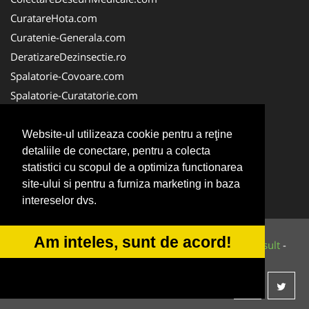
CuratareHota.com
Curatenie-Generala.com
DeratizareDezinsectie.ro
Spalatorie-Covoare.com
Spalatorie-Curatatorie.com
Spalatorie-Curatatorie.ro
FirmaDeratizare.ro
Website-ul utilizeaza cookie pentru a reţine
detaliile de conectare, pentru a colecta
Service-Reparatii.com
statistici cu scopul de a optimiza functionarea
Servicii-DDD.com
site-ului si pentru a furniza marketing in baza
ServiciiAlpinism.ro
intereselor dvs.
Am inteles, sunt de acord!
© 2014-2026 Powered by
VilonMedia
&
Tokaido Consult
-
ANPC
SOL