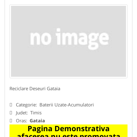
Reciclare Deseuri Gataia
Categorie:
Baterii Uzate-Acumulatori
Judet:
Timis
Oras:
Gataia
Pagina Demonstrativa
afacerea nu este promovata