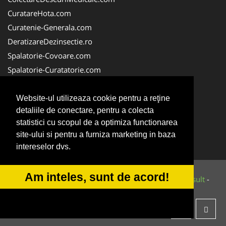
CuratareHota.com
Curatenie-Generala.com
DeratizareDezinsectie.ro
Spalatorie-Covoare.com
Spalatorie-Curatatorie.com
Spalatorie-Curatatorie.ro
FirmaDeratizare.ro
Website-ul utilizeaza cookie pentru a reţine
detaliile de conectare, pentru a colecta
Service-Reparatii.com
statistici cu scopul de a optimiza functionarea
Servicii-DDD.com
site-ului si pentru a furniza marketing in baza
ServiciiAlpinism.ro
intereselor dvs.
Am inteles, sunt de acord!
© 2014-2026 Powered by
VilonMedia
&
Tokaido Consult
-
ANPC
SOL