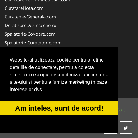
CuratareHota.com
Curatenie-Generala.com
DeratizareDezinsectie.ro
Spalatorie-Covoare.com
Spalatorie-Curatatorie.com
Spalatorie-Curatatorie.ro
FirmaDeratizare.ro
Website-ul utilizeaza cookie pentru a reţine
detaliile de conectare, pentru a colecta
Service-Reparatii.com
statistici cu scopul de a optimiza functionarea
Servicii-DDD.com
site-ului si pentru a furniza marketing in baza
ServiciiAlpinism.ro
intereselor dvs.
Am inteles, sunt de acord!
© 2014-2026 Powered by
VilonMedia
&
Tokaido Consult
-
ANPC
SOL