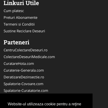
Linkuri Utile
Cum platesc
Preturi Abonamente
Termeni si Conditii
Sustine Reciclare Deseuri
Parteneri
CentruColectareDeseuri.ro
ColectareDeseuriMedicale.com
CuratareHota.com
Curatenie-Generala.com
DeratizareDezinsectie.ro
Spalatorie-Covoare.com
Spalatorie-Curatatorie.com
Spalatorie-Curatatorie.ro
FirmaDeratizare.ro
Website-ul utilizeaza cookie pentru a reţine