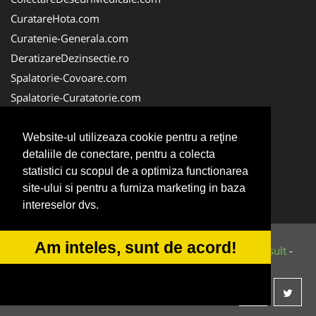
CuratareHota.com
Curatenie-Generala.com
DeratizareDezinsectie.ro
Spalatorie-Covoare.com
Spalatorie-Curatatorie.com
Spalatorie-Curatatorie.ro
FirmaDeratizare.ro
Website-ul utilizeaza cookie pentru a reţine
detaliile de conectare, pentru a colecta
Service-Reparatii.com
statistici cu scopul de a optimiza functionarea
Servicii-DDD.com
site-ului si pentru a furniza marketing in baza
ServiciiAlpinism.ro
intereselor dvs.
Am inteles, sunt de acord!
© 2014-2026 Powered by
VilonMedia
&
Tokaido Consult
-
ANPC
SOL