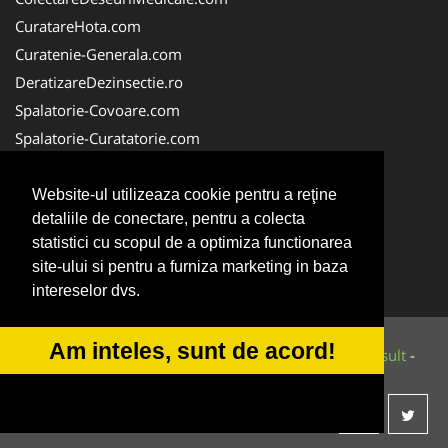
CuratareHota.com
Curatenie-Generala.com
DeratizareDezinsectie.ro
Spalatorie-Covoare.com
Spalatorie-Curatatorie.com
Spalatorie-Curatatorie.ro
FirmaDeratizare.ro
Website-ul utilizeaza cookie pentru a reţine
detaliile de conectare, pentru a colecta
Service-Reparatii.com
statistici cu scopul de a optimiza functionarea
Servicii-DDD.com
site-ului si pentru a furniza marketing in baza
ServiciiAlpinism.ro
intereselor dvs.
Am inteles, sunt de acord!
© 2014-2026 Powered by
VilonMedia
&
Tokaido Consult
-
ANPC
SOL