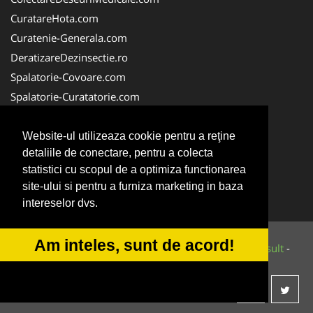
CuratareHota.com
Curatenie-Generala.com
DeratizareDezinsectie.ro
Spalatorie-Covoare.com
Spalatorie-Curatatorie.com
Spalatorie-Curatatorie.ro
FirmaDeratizare.ro
Website-ul utilizeaza cookie pentru a reţine
detaliile de conectare, pentru a colecta
Service-Reparatii.com
statistici cu scopul de a optimiza functionarea
Servicii-DDD.com
site-ului si pentru a furniza marketing in baza
ServiciiAlpinism.ro
intereselor dvs.
Am inteles, sunt de acord!
© 2014-2026 Powered by
VilonMedia
&
Tokaido Consult
-
ANPC
SOL