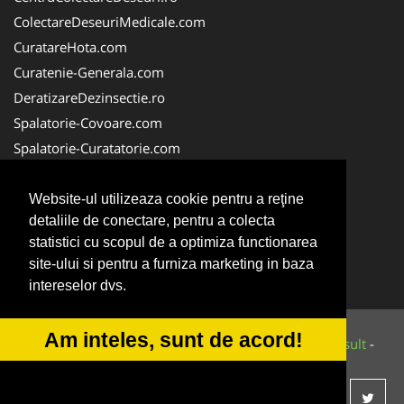
ColectareDeseuriMedicale.com
CuratareHota.com
Curatenie-Generala.com
DeratizareDezinsectie.ro
Spalatorie-Covoare.com
Spalatorie-Curatatorie.com
Spalatorie-Curatatorie.ro
FirmaDeratizare.ro
Website-ul utilizeaza cookie pentru a reţine
detaliile de conectare, pentru a colecta
Service-Reparatii.com
statistici cu scopul de a optimiza functionarea
Servicii-DDD.com
site-ului si pentru a furniza marketing in baza
ServiciiAlpinism.ro
intereselor dvs.
Am inteles, sunt de acord!
© 2014-2026 Powered by
VilonMedia
&
Tokaido Consult
-
ANPC
SOL