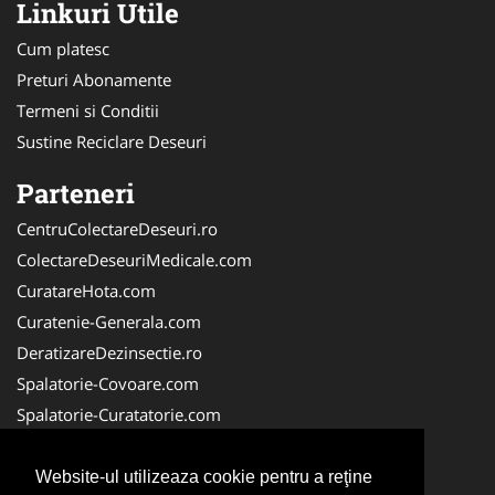
Linkuri Utile
Cum platesc
Preturi Abonamente
Termeni si Conditii
Sustine Reciclare Deseuri
Parteneri
CentruColectareDeseuri.ro
ColectareDeseuriMedicale.com
CuratareHota.com
Curatenie-Generala.com
DeratizareDezinsectie.ro
Spalatorie-Covoare.com
Spalatorie-Curatatorie.com
Spalatorie-Curatatorie.ro
FirmaDeratizare.ro
Website-ul utilizeaza cookie pentru a reţine