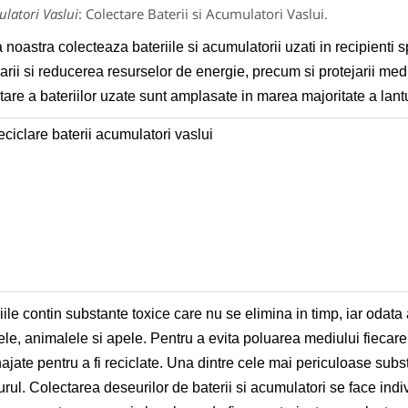
latori Vaslui
: Colectare Baterii si Acumulatori Vaslui.
 noastra colecteaza bateriile si acumulatorii uzati in recipienti 
larii si reducerea resurselor de energie, precum si protejarii med
tare a bateriilor uzate sunt amplasate in marea majoritate a lant
iile contin substante toxice care nu se elimina in timp, iar odata
ele, animalele si apele. Pentru a evita poluarea mediului fiecare 
jate pentru a fi reciclate. Una dintre cele mai periculoase subs
rul. Colectarea deseurilor de baterii si acumulatori se face indi