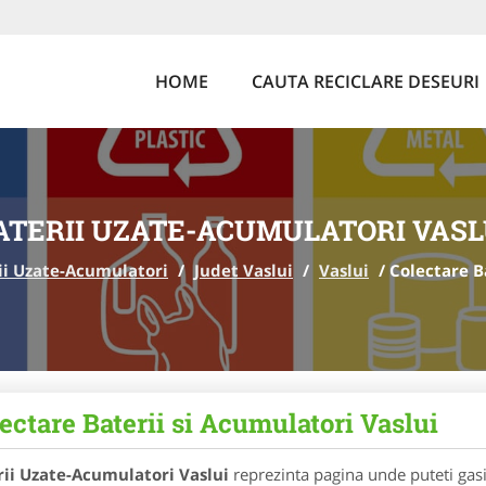
HOME
CAUTA RECICLARE DESEURI
ATERII UZATE-ACUMULATORI VASL
ii Uzate-Acumulatori
/
Judet Vaslui
/
Vaslui
/
Colectare B
ectare Baterii si Acumulatori Vaslui
rii Uzate-Acumulatori Vaslui
reprezinta pagina unde puteti gasi