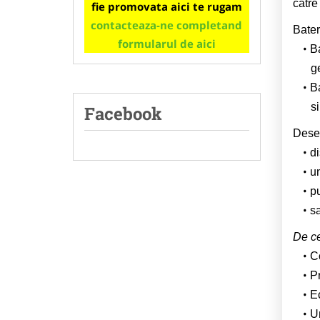
catre
fie promovata aici te rugam
contacteaza-ne completand
Bateri
formularul de aici
Ba
ge
Ba
s
Facebook
Deseu
di
un
pu
s
De ce
Co
P
Ec
U