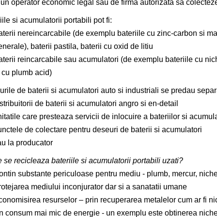
 un operator economic legal sau de firma autorizata sa colecteze
ile si acumulatorii portabili pot fi:
terii nereincarcabile (de exemplu bateriile cu zinc-carbon si ma
nerale), baterii pastila, baterii cu oxid de litiu
terii reincarcabile sau acumulatori (de exemplu bateriile cu niche
i cu plumb acid)
rile de baterii si acumulatori auto si industriali se predau separ
stribuitorii de baterii si acumulatori angro si en-detail
itatile care presteaza servicii de inlocuire a bateriilor si acumula
nctele de colectare pentru deseuri de baterii si acumulatori
au la producator
 se recicleaza bateriile si acumulatorii portabili uzati?
ntin substante periculoase pentru mediu - plumb, mercur, nichel,
rotejarea mediului inconjurator dar si a sanatatii umane
onomisirea resurselor – prin recuperarea metalelor cum ar fi nichel
n consum mai mic de energie - un exemplu este obtinerea nichel