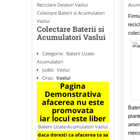
Reciclare Deseuri Vaslui
Acumu
Colectare Baterii si Acumulatori
Firma
Vaslui
recic
Colectare Baterii si
colec
Acumulatori Vaslui
Categorie:
Baterii Uzate-
Acumulatori
Judet:
Vaslui
Oras:
Vaslui
Pagina
Demonstrativa
afacerea nu este
promovata
Bater
iar locul este liber
plant
amena
Baterii Uzate-Acumulatori Vaslui
mercu
daca doresti ca afacerea ta sa