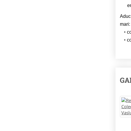
e
Aduce
mari:
co
co
GA