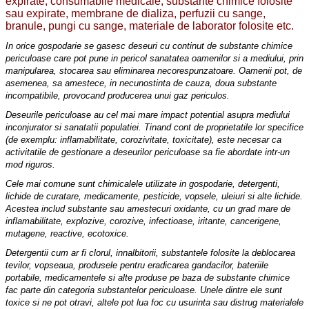
expirate, consumabile medicale, substante chimice folosite
sau expirate, membrane de dializa, perfuzii cu sange,
branule, pungi cu sange, materiale de laborator folosite etc.
In orice gospodarie se gasesc deseuri cu continut de substante chimice
periculoase care pot pune in pericol sanatatea oamenilor si a mediului, prin
manipularea, stocarea sau eliminarea necorespunzatoare. Oamenii pot, de
asemenea, sa amestece, in necunostinta de cauza, doua substante
incompatibile, provocand producerea unui gaz periculos.
Deseurile periculoase au cel mai mare impact potential asupra mediului
inconjurator si sanatatii populatiei. Tinand cont de proprietatile lor specifice
(de exemplu: inflamabilitate, corozivitate, toxicitate), este necesar ca
activitatile de gestionare a deseurilor periculoase sa fie abordate intr-un
mod riguros.
Cele mai comune sunt chimicalele utilizate in gospodarie, detergenti,
lichide de curatare, medicamente, pesticide, vopsele, uleiuri si alte lichide.
Acestea includ substante sau amestecuri oxidante, cu un grad mare de
inflamabilitate, explozive, corozive, infectioase, iritante, cancerigene,
mutagene, reactive, ecotoxice.
Detergentii cum ar fi clorul, innalbitorii, substantele folosite la deblocarea
tevilor, vopseaua, produsele pentru eradicarea gandacilor, bateriile
portabile, medicamentele si alte produse pe baza de substante chimice
fac parte din categoria substantelor periculoase. Unele dintre ele sunt
toxice si ne pot otravi, altele pot lua foc cu usurinta sau distrug materialele