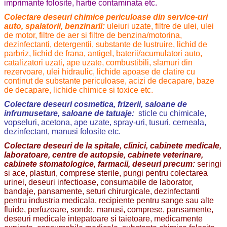
imprimante folosite, hartie contaminata etc.
Colectare deseuri chimice periculoase din service-uri
auto, spalatorii, benzinarii:
uleiuri uzate, filtre de ulei, ulei
de motor, filtre de aer si filtre de benzina/motorina,
dezinfectanti, detergentii, substante de lustruire, lichid de
parbriz, lichid de frana, antigel, baterii/acumulatori auto,
catalizatori uzati, ape uzate, combustibili, slamuri din
rezervoare, ulei hidraulic, lichide apoase de clatire cu
continut de substante periculoase, acizi de decapare, baze
de decapare, lichide chimice si toxice etc.
Colectare deseuri cosmetica, frizerii, saloane de
infrumusetare, saloane de tatuaje:
sticle cu chimicale,
vopseluri, acetona, ape uzate, spray-uri, tusuri, cerneala,
dezinfectant, manusi folosite etc.
Colectare deseuri de la spitale, clinici, cabinete medicale,
laboratoare, centre de autopsie, cabinete veterinare,
cabinete stomatologice, farmacii, deseuri precum:
seringi
si ace, plasturi, comprese sterile, pungi pentru colectarea
urinei, deseuri infectioase, consumabile de laborator,
bandaje, pansamente, seturi chirurgicale, dezinfectanti
pentru industria medicala, recipiente pentru sange sau alte
fluide, perfuzoare, sonde, manusi, comprese, pansamente,
deseuri medicale intepatoare si taietoare, medicamente