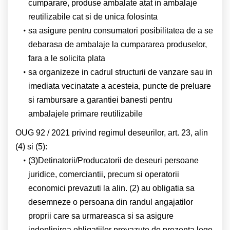
cumparare, produse ambalate atat in ambalaje
reutilizabile cat si de unica folosinta
sa asigure pentru consumatori posibilitatea de a se
debarasa de ambalaje la cumpararea produselor,
fara a le solicita plata
sa organizeze in cadrul structurii de vanzare sau in
imediata vecinatate a acesteia, puncte de preluare
si rambursare a garantiei banesti pentru
ambalajele primare reutilizabile
OUG 92 / 2021
privind regimul deseurilor, art. 23, alin
(
4
) si (
5
):
(3)Detinatorii/Producatorii de deseuri persoane
juridice, comerciantii, precum si operatorii
economici prevazuti la alin. (2) au obligatia sa
desemneze o persoana din randul angajatilor
proprii care sa urmareasca si sa asigure
indeplinirea obligatiilor prevazute de prezenta lege