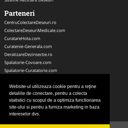
Parteneri
CentruColectareDeseuri.ro
ColectareDeseuriMedicale.com
CuratareHota.com
Curatenie-Generala.com
DeratizareDezinsectie.ro
Spalatorie-Covoare.com
Spalatorie-Curatatorie.com
Spalatorie-Curatatorie.ro
FirmaDeratizare.ro
Website-ul utilizeaza cookie pentru a reţine
detaliile de conectare, pentru a colecta
Service-Reparatii.com
statistici cu scopul de a optimiza functionarea
Servicii-DDD.com
site-ului si pentru a furniza marketing in baza
ServiciiAlpinism.ro
intereselor dvs.